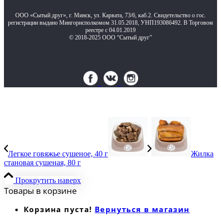
ООО «Сытый друг», г. Минск, ул. Карвата, 73/6, каб.2. Свидетельство о гос.
регистрации выдано Мингорисполкомом 31.05.2018, УНП193086492. В Торговом
реестре с 04.01.2019
© 2018-2025 ООО “Сытый друг”
Легкое говяжье сушеное, 40 г
Жилка
становая сушеная, 80 г
Прокрутить наверх
Товары в корзине
Корзина пуста!
Вернуться в магазин