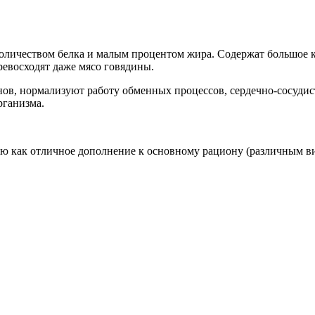
оличеством белка и малым процентом жира. Содержат большое к
превосходят даже мясо говядины.
нов, нормализуют работу обменных процессов, сердечно-сосуди
рганизма.
лю как отличное дополнение к основному рациону (различным ви